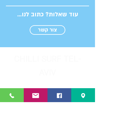
עוד שאלות? כתוב לנו...
צור קשר
CHILLI SURF TEL-
AVIV
053-9531805
Ha'Yarkon 40st. Tel-Aviv
chillisurfschool@gmail.com