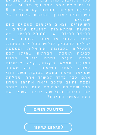
ספר לגלישה. קהל בוגר מורכב מגברים
ונשים כולם אחרי צבא ועד גיל 60+. אנו
מציעים פעילות בקבוצות קטנות של עד 5
משתתפים למדריך במסגרת שיעורים של
שעתיים.
השיעורים יוצאים מינימום פעמיים ביום
בשעות שמתאימות לאנשים עובדים -
07:00-09:00 או 18:00-20:00. זה
אומר שלפני או אחרי העבודה אתם
יכולים להספיק לגלוש בכל יום בשבוע.
הפעילות בקבוצות אידיאלית ומספקת
סביבה תומכת וחברתית שתיתן לכם
הרבה מעבר לסתם גלישה. אצלנו
במועדון תמצאו מקלחת, קפה ואפשרות
לאוכל לאחר השיעור - מה שאומר
שסיימנו שיעור בתשע בבוקר, תשע וחצי
אתם כבר בדרך למשרד אחרי מקלחת
וקפה והיום שלכם יראה אחרת! אמרנו
כבר שספורט בתחילת היום יכול לשפר
את הריכוז ושגלישה יכולה לשפר את
רמת האושר בחייכם?
מידע על מנויים
לתיאום שיעור